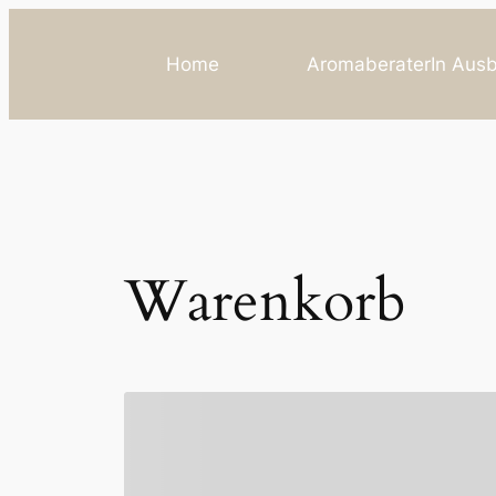
Home
AromaberaterIn Ausb
Warenkorb