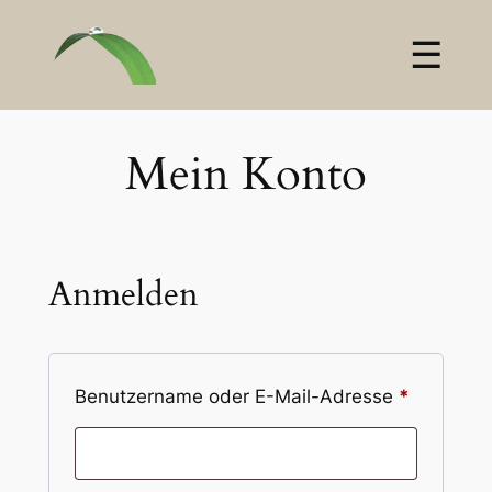
Home
AromaberaterIn Ausbildung
Mein Konto
Über mich
Mein Bereich
Kontakt
Anmelden
Benutzername oder E-Mail-Adresse
*